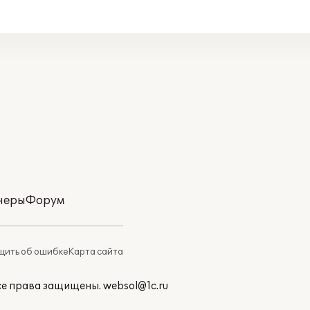
неры
Форум
ить об ошибке
Карта сайта
Все права защищены.
websol@1c.ru