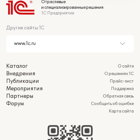
Отраслевые
и специализированные решения
1С:Предприятие
Другие сайты 1С
Каталог
О сайте
Внедрения
О решениях 1С
Публикации
Прайс-лист
Мероприятия
Поддержка
Партнеры
Обратная связь
Форум
Сообщить об ошибке
Карта сайта