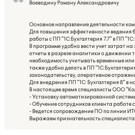
Воеводину Роману Александровичу
Основное направление деятельности ком
Для повышения эффективности ведения бу
работы с ПП "1С:Бухгалтерия 7.7" в ПП "1С
В программе удобно вести учет затрат н
отчеты в разрезе аналитики о движении т
необходимость учитывать временные или 
также удобно делать в ПП "1С:Бухгалтерия
законодательству, оперативное отражени
Для внедрения ПП "1С: Бухгалтерия 8" в
В настоящее время специалисты ООО "Ко
- Установку автоматизированной систем
- Обучение сотрудников клиента работе с 
- Ведется сопровождение ПО по линии ИТ
Выражаем признательность специалиста