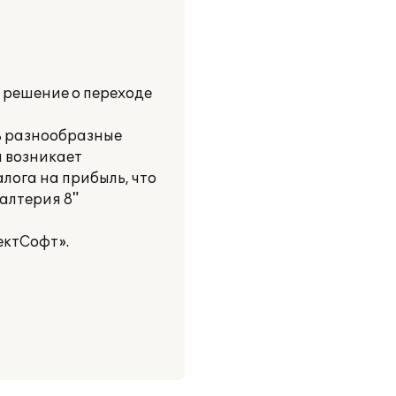
 решение о переходе
ть разнообразные
а возникает
лога на прибыль, что
галтерия 8"
ектСофт».