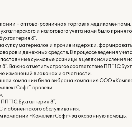
пании – оптово-розничная торговля медикаментами.
хгалтерского и налогового учета нами было принято
:Бухгалтерия 8".
а закупку материалов и прочие издержки, формирова
оваров и денежных средств. В процессе ведения учет
постоянные суммовые разницы в целях исчисления на
 8". Важно отметить строгое соответствие ПП "1С:Бух
е изменений в законах и отчетности.
 нашей компании была выбрана компания ООО «Компл
мплектСофт" провели:
ы;
ПП "1С:Бухгалтерия 8";
С и абонентского обслуживания.
м компании «КомплектСофт» за оказанную помощь.