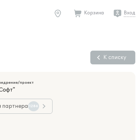
Корзина
Вход
К списку
недрение/проект
Софт"
я партнера
1286