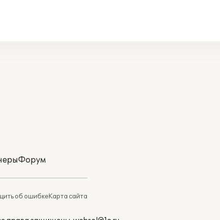
неры
Форум
ить об ошибке
Карта сайта