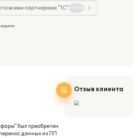
та всеми партнерами "1С"
575993
 задача
Отзыв клиента
рфарм" был преобретен
перенос данных из ПП