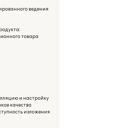
зированного ведения
родукта:
ционного товара
алляцию и настройку
кое качество
оступность изложения