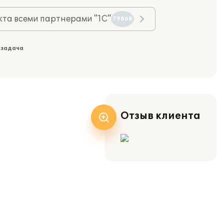
та всеми партнерами "1С"
79868
 задача
Отзыв клиента