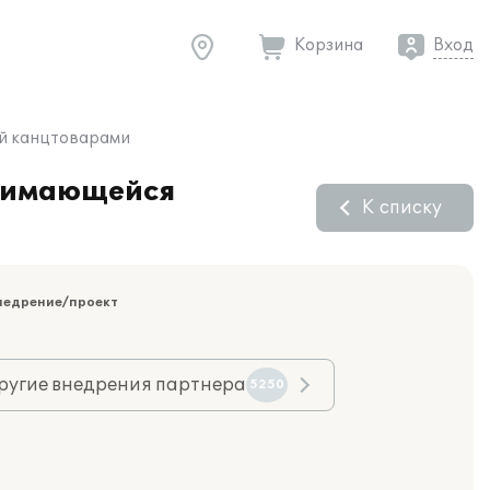
Корзина
Вход
ей канцтоварами
анимающейся
К списку
недрение/проект
ругие внедрения партнера
5250