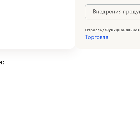
Внедрения продук
Отрасль / Функциональная
Торговля
и: