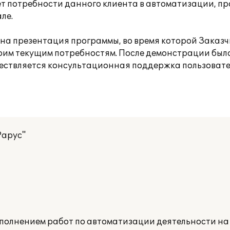
ет потребности данного клиента в автоматизации, п
ле.
а презентация программы, во время которой Заказч
оим текущим потребностям. После демонстрации был
ествляется консультационная поддержка пользовате
Рарус"
ыполнением работ по автоматизации деятельности н