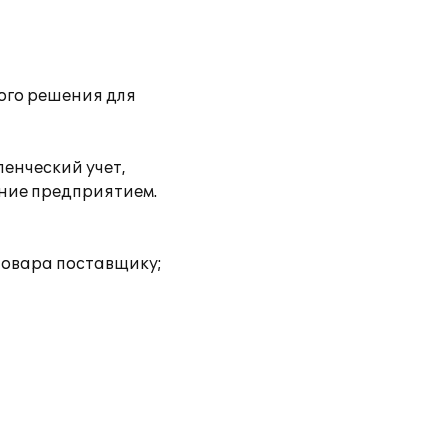
ого решения для
енческий учет,
ение предприятием.
товара поставщику;