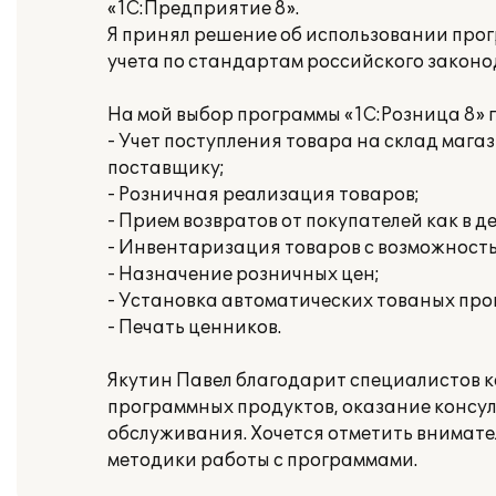
«1С:Предприятие 8».
Я принял решение об использовании прог
учета по стандартам российского законо
На мой выбор программы «1С:Розница 8»
- Учет поступления товара на склад маг
поставщику;
- Розничная реализация товаров;
- Прием возвратов от покупателей как в де
- Инвентаризация товаров с возможност
- Назначение розничных цен;
- Установка автоматических тованых про
- Печать ценников.
Якутин Павел благодарит специалистов 
программных продуктов, оказание консу
обслуживания. Хочется отметить внимате
методики работы с программами.