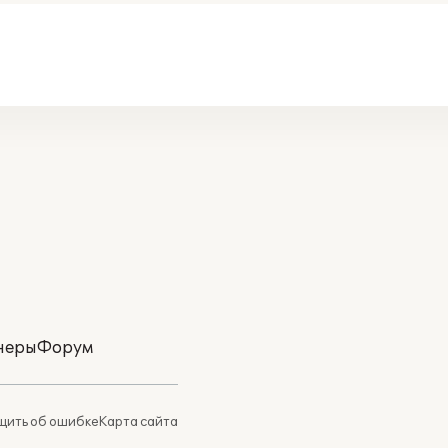
неры
Форум
ить об ошибке
Карта сайта