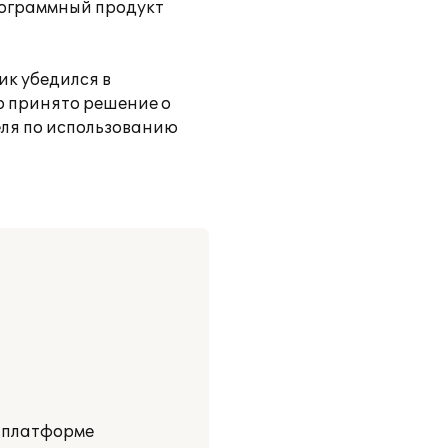
рограммный продукт
ик убедился в
о принято решение о
ля по использованию
а платформе