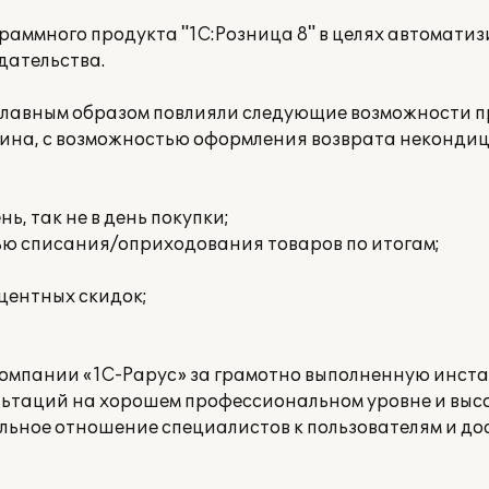
раммного продукта "1С:Розница 8" в целях автомати
дательства.
 главным образом повлияли следующие возможности п
азина, с возможностью оформления возврата неконди
нь, так не в день покупки;
ью списания/оприходования товаров по итогам;
центных скидок;
компании «1С-Рарус» за грамотно выполненную инст
льтаций на хорошем профессиональном уровне и высо
льное отношение специалистов к пользователям и д