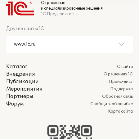
Отраслевые
и специализированные решения
1С:Предприятие
Другие сайты 1С
Каталог
О сайте
Внедрения
О решениях 1С
Публикации
Прайс-лист
Мероприятия
Поддержка
Партнеры
Обратная связь
Форум
Сообщить об ошибке
Карта сайта