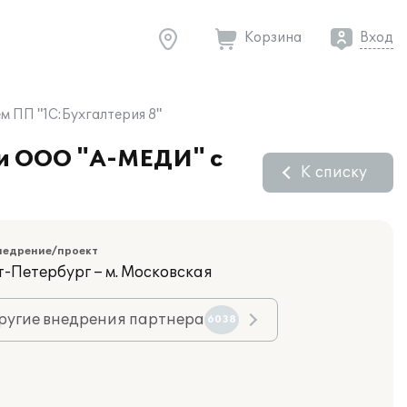
Корзина
Вход
 ПП "1С:Бухгалтерия 8"
ии ООО "А-МЕДИ" с
К списку
недрение/проект
т-Петербург – м. Московская
ругие внедрения партнера
6038