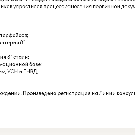
дников упростился процесс занесения первичной док
нтерфейсов;
лтерия 8".
я 8" стали:
рмационной базе;
м, УСН и ЕНВД;
ождении. Произведена регистрация на Линии консул