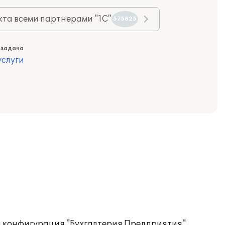
та всеми партнерами "1С"
575825
 задача
слуги
я конфигурация "Бухгалтерия Предприятия"