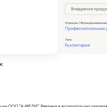
Внедрения продук
Отрасль / Функциональная
Профессиональные у
Теги
бухгалтерия
и:
ции ООО "А-МЕДИ". Введена в эксплуатацию типова