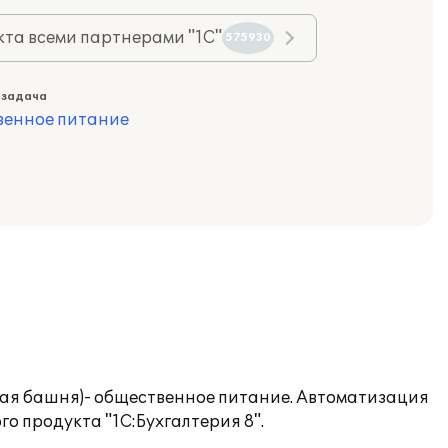
та всеми партнерами "1С"
575930
 задача
венное питание
лая башня)- общественное питание. Автоматизация
 продукта "1С:Бухгалтерия 8".