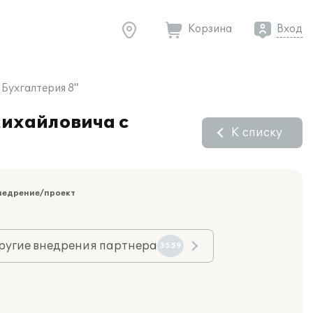
Корзина
Вход
Бухгалтерия 8"
Михайловича с
К списку
недрение/проект
ругие внедрения партнера
3559