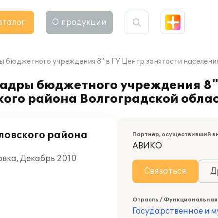
аталог
О продукции
ы бюджетного учреждения 8" в ГУ Центр занятости населен
адры бюджетного учреждения 8" 
кого района Волгоградской обла
ловского района
Партнер, осуществивший в
АВИКО
овка, Декабрь 2010
Связаться
Д
Отрасль / Функциональная
Государственное и 