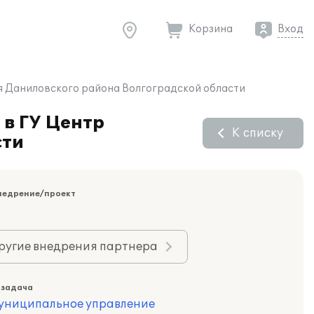
Корзина
Вход
ия Даниловского района Волгоградской области
в ГУ Центр
К списку
сти
недрение/проект
ругие внедрения партнера
 задача
муниципальное управление