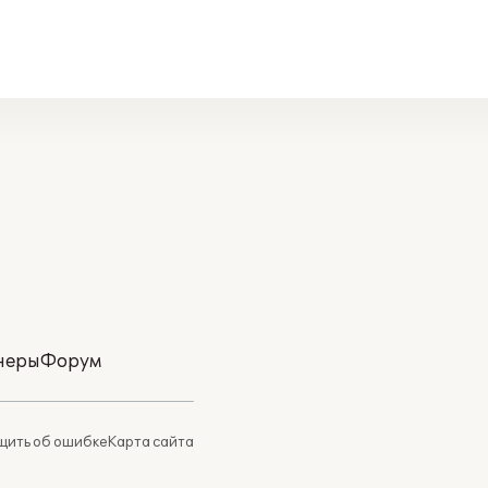
неры
Форум
ить об ошибке
Карта сайта