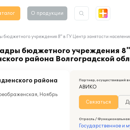
аталог
О продукции
ы бюджетного учреждения 8" в ГУ Центр занятости населени
адры бюджетного учреждения 8" 
нского района Волгоградской об
идзенского района
Партнер, осуществивший в
АВИКО
Преображенская, Ноябрь
Связаться
Д
Отрасль / Функциональная
Государственное и 