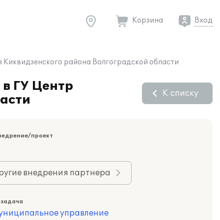
Корзина
Вход
я Киквидзенского района Волгоградской области
в ГУ Центр
К списку
ласти
недрение/проект
ругие внедрения партнера
 задача
муниципальное управление