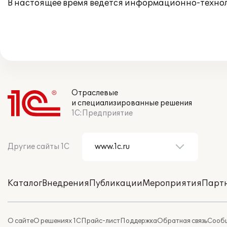
В настоящее время ведется информационно-техно
Отраслевые
и специализированные решения
1С:Предприятие
Другие сайты 1С
Каталог
Внедрения
Публикации
Мероприятия
Парт
О сайте
О решениях 1С
Прайс-лист
Поддержка
Обратная связь
Сообщ