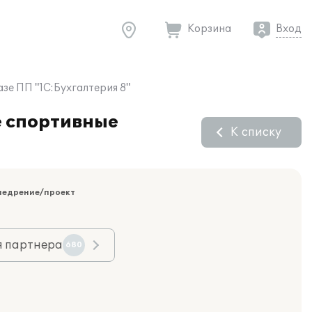
Корзина
Вход
зе ПП "1С:Бухгалтерия 8"
е спортивные
К списку
недрение/проект
я партнера
680