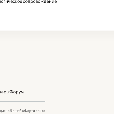
логическое сопровождение.
неры
Форум
ить об ошибке
Карта сайта