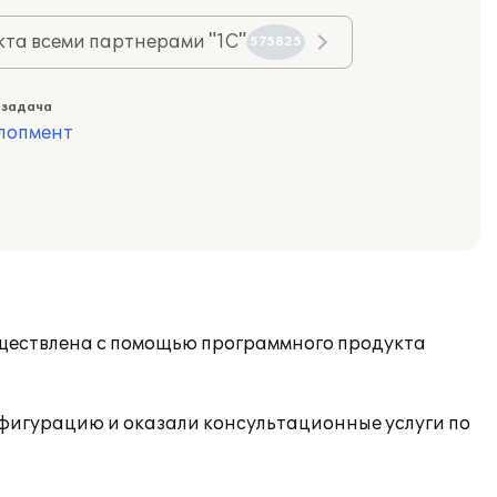
та всеми партнерами "1С"
575825
 задача
лопмент
уществлена с помощью программного продукта
фигурацию и оказали консультационные услуги по