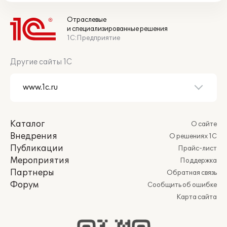
Отраслевые
и специализированные решения
1С:Предприятие
Другие сайты 1С
Каталог
О сайте
Внедрения
О решениях 1С
Публикации
Прайс-лист
Мероприятия
Поддержка
Партнеры
Обратная связь
Форум
Сообщить об ошибке
Карта сайта