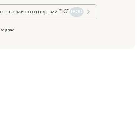
та всеми партнерами "1С"
89283
 задача