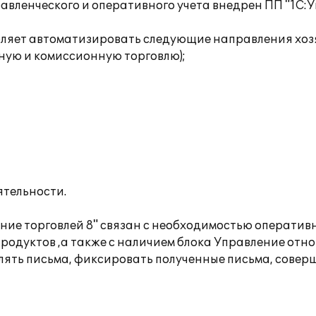
вленческого и оперативного учета внедрен ПП "1С:Уп
воляет автоматизировать следующие направления хоз
ную и комиссионную торговлю);
ятельности.
ение торговлей 8" связан с необходимостью операти
продуктов ,а также с наличием блока Управление отн
лять письма, фиксировать полученные письма, соверш