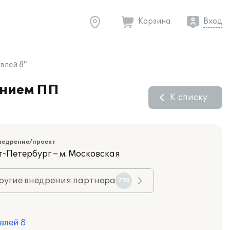
Корзина
Вход
влей 8"
ением ПП
К списку
недрение/проект
т-Петербург – м. Московская
ругие внедрения партнера
770
влей 8