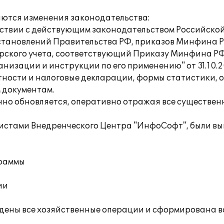
аются изменения законодательства:
ветствии с действующим законодательством Российск
становлений Правительства РФ, приказов Минфина Р
терского учета, соответствующий Приказу Минфина РФ
низации и инструкции по его применению" от 31.10.
тности и налоговые декларации, формы статистики, 
 документам.
енно обновляется, оперативно отражая все существе
листами Внедренческого Центра "ИнфоСофт", были в
граммы
ии
едены все хозяйственные операции и сформирована в