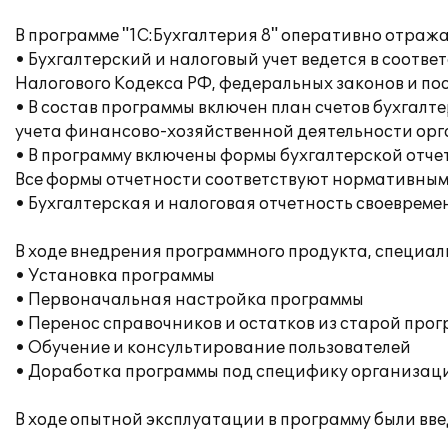
В программе "1С:Бухгалтерия 8" оперативно отраж
• Бухгалтерский и налоговый учет ведется в соот
Налогового Кодекса РФ, федеральных законов и по
• В состав программы включен план счетов бухгал
учета финансово-хозяйственной деятельности орга
• В программу включены формы бухгалтерской отче
Все формы отчетности соответствуют нормативным
• Бухгалтерская и налоговая отчетность своеврем
В ходе внедрения программного продукта, специа
• Установка программы
• Первоначальная настройка программы
• Перенос справочников и остатков из старой про
• Обучение и консультирование пользователей
• Доработка программы под специфику организац
В ходе опытной эксплуатации в программу были вв