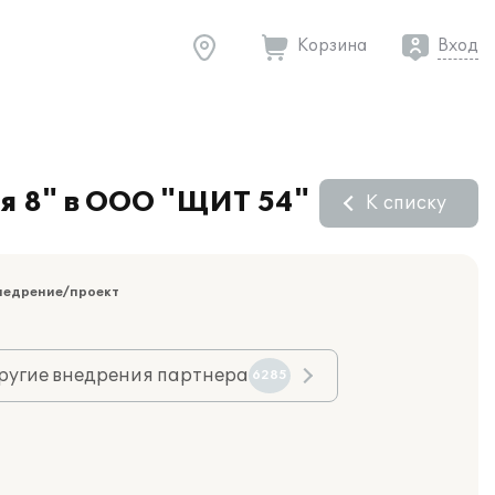
Корзина
Вход
ия 8" в ООО "ЩИТ 54"
К списку
недрение/проект
ругие внедрения партнера
6285