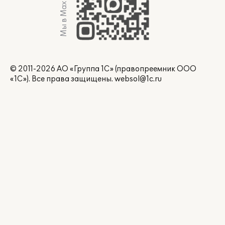
Мы в Max
© 2011-2026 АО «Группа 1С» (правопреемник ООО
«1С»). Все права защищены.
websol@1c.ru