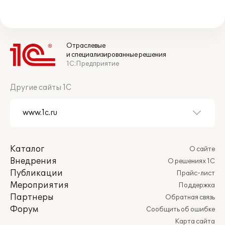
Отраслевые
и специализированные решения
1С:Предприятие
Другие сайты 1С
Каталог
О сайте
Внедрения
О решениях 1С
Публикации
Прайс-лист
Мероприятия
Поддержка
Партнеры
Обратная связь
Форум
Сообщить об ошибке
Карта сайта