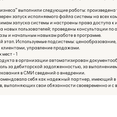
изнеса" выполнили следующие работы: произведена
оверен запуск исполняемого файла системы на всех к
жимам запуска системы и настроены права доступа 
да новых пользователей; проведены консультации по 
ы и начальным навыкам работе в программе.
й этап. Используемые подсистемы: ценообразование,
с клиентами, управление продажами.
мест - 1
родукта в организации автоматизирован документоо
оль за дебиторской задолженностью, за выполнением
икования в СМИ сведений о внедрении.
комендовала себя как надежный партнер, имеющий в 
 выполняющих свои обязанности своевременно и с в