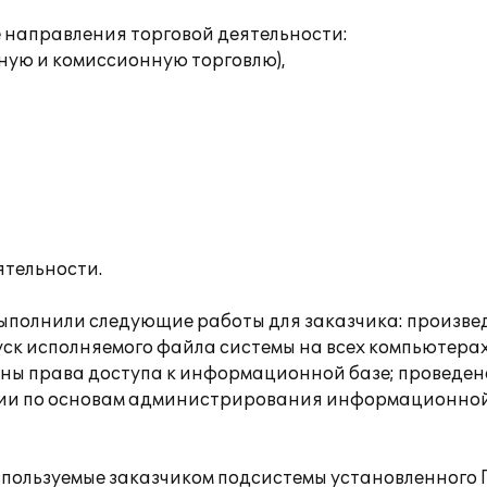
направления торговой деятельности:
ную и комиссионную торговлю),
ятельности.
ыполнили следующие работы для заказчика: произве
пуск исполняемого файла системы на всех компьютера
ены права доступа к информационной базе; проведен
ации по основам администрирования информационной
спользуемые заказчиком подсистемы установленного 