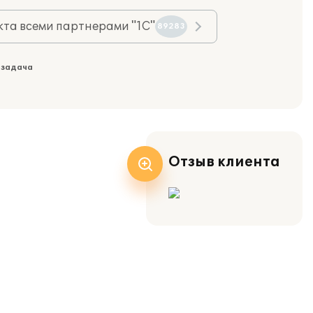
та всеми партнерами "1С"
89283
 задача
Отзыв клиента