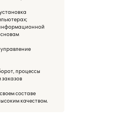
 установка
омпьютерах;
к информационной
основам
 управление
борот, процессы
 заказов
своем составе
ысоким качеством.