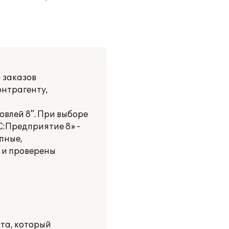
 заказов
онтрагенту,
овлей 8". При выборе
:Предприятие 8» -
пные,
 и проверены
та, который