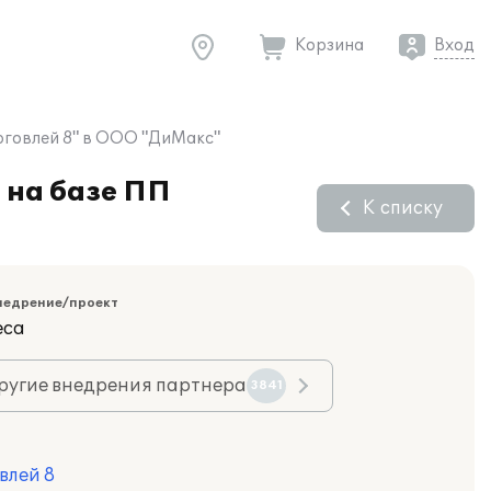
Корзина
Вход
рговлей 8" в ООО "ДиМакс"
 на базе ПП
К списку
недрение/проект
еса
ругие внедрения партнера
3841
влей 8