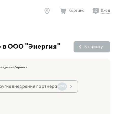
Корзина
Вход
» в ООО "Энергия"
К списку
недрение/проект
ругие внедрения партнера
6285