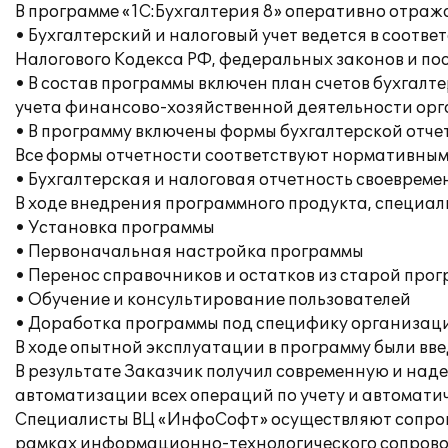
В программе «1С:Бухгалтерия 8» оперативно отраж
• Бухгалтерский и налоговый учет ведется в соот
Налогового Кодекса РФ, федеральных законов и по
• В состав программы включен план счетов бухгал
учета финансово-хозяйственной деятельности орга
• В программу включены формы бухгалтерской отче
Все формы отчетности соответствуют нормативным
• Бухгалтерская и налоговая отчетность своеврем
В ходе внедрения программного продукта, специа
• Установка программы
• Первоначальная настройка программы
• Перенос справочников и остатков из старой про
• Обучение и консультирование пользователей
• Доработка программы под специфику организац
В ходе опытной эксплуатации в программу были вв
В результате Заказчик получил современную и над
автоматизации всех операций по учету и автомат
Специалисты ВЦ «ИнфоСофт» осуществляют сопрово
рамках информационно-технологического сопрово