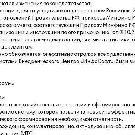
аются изменения законодательства:
ветствии с действующим законодательством Российск
становлений Правительства РФ, приказов Минфина Р
терского учета, соответствующий Приказу Минфина РФ
низации и инструкции по его применению" от 31.10.
тности и налоговые декларации, формы статистики, 
 документам.
енно обновляется, оперативно отражая все существе
листами Внедренческого Центра «ИнфоСофт», были в
граммы
ии
едены все хозяйственные операции и сформирована в
ежную систему, которая позволила повысить эффектив
ического формирования необходимой отчетности.
ждение, консультирование, актуализацию (обновле
ждения (ИТС).