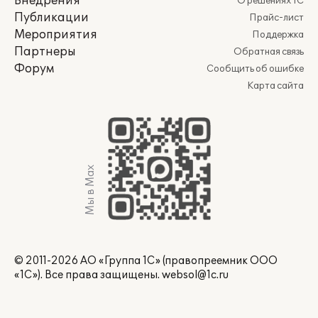
Внедрения
О решениях 1С
Публикации
Прайс-лист
Мероприятия
Поддержка
Партнеры
Обратная связь
Форум
Сообщить об ошибке
Карта сайта
Мы в Max
© 2011-2026 АО «Группа 1С» (правопреемник ООО
«1С»). Все права защищены.
websol@1c.ru