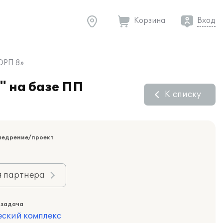
Корзина
Вход
ОРП 8»
" на базе ПП
К списку
недрение/проект
я партнера
 задача
еский комплекс