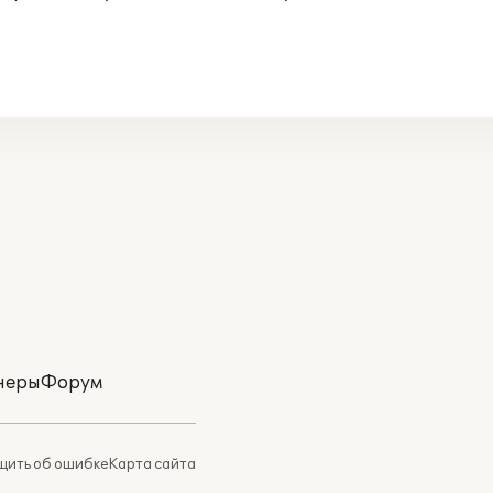
неры
Форум
ить об ошибке
Карта сайта