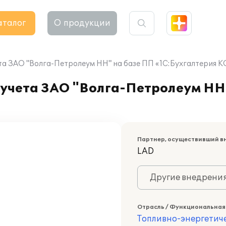
аталог
О продукции
та ЗАО "Волга-Петролеум НН" на базе ПП «1С:Бухгалтерия К
 учета ЗАО "Волга-Петролеум НН
Партнер, осуществивший в
LAD
Другие внедрени
Отрасль / Функциональная
Топливно-энергетич