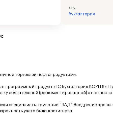
Теги
бухгалтерия
и:
ничной торговлей нефтепродуктами.
ран программный продукт «1С:Бухгалтерия КОРП 8».
отовку обязательной (регламентированной) отчетност
ели специалисты компании "ЛАД". Внедрение прошло 
озрачность учета была достигнута.