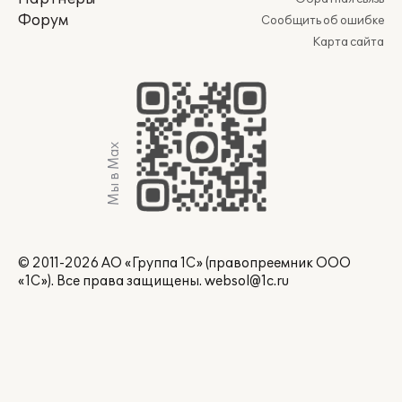
Форум
Сообщить об ошибке
Карта сайта
Мы в Max
© 2011-2026 АО «Группа 1С» (правопреемник ООО
«1С»). Все права защищены.
websol@1c.ru