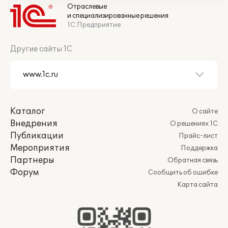
Отраслевые
и специализированные решения
1С:Предприятие
Другие сайты 1С
Каталог
О сайте
Внедрения
О решениях 1С
Публикации
Прайс-лист
Мероприятия
Поддержка
Партнеры
Обратная связь
Форум
Сообщить об ошибке
Карта сайта