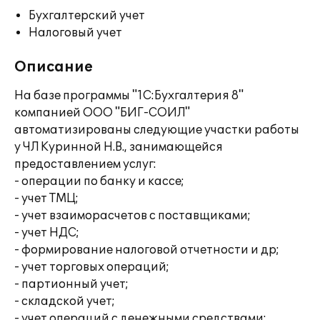
Бухгалтерский учет
Налоговый учет
Описание
На базе программы "1С:Бухгалтерия 8"
компанией ООО "БИГ-СОИЛ"
автоматизированы следующие участки работы
у ЧЛ Куринной Н.В., занимающейся
предоставлением услуг:
- операции по банку и кассе;
- учет ТМЦ;
- учет взаиморасчетов с поставщиками;
- учет НДС;
- формирование налоговой отчетности и др;
- учет торговых операций;
- партионный учет;
- складской учет;
- учет операций с денежными средствами;