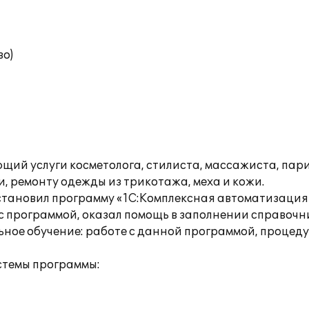
во)
щий услуги косметолога, стилиста, массажиста, пар
 ремонту одежды из трикотажа, меха и кожи.
становил программу «1С:Комплексная автоматизация 
 программой, оказал помощь в заполнении справочни
льное обучение: работе с данной программой, проце
стемы программы: