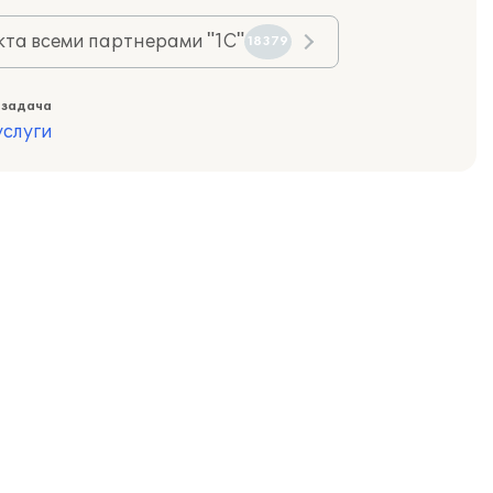
та всеми партнерами "1С"
18379
 задача
слуги