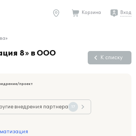
Корзина
Вход
ва»
ация 8» в ООО
К списку
недрение/проект
ругие внедрения партнера
17
оматизация