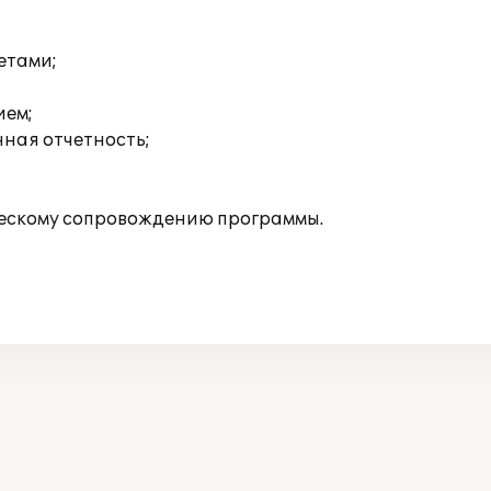
етами;
ием;
нная отчетность;
ескому сопровождению программы.