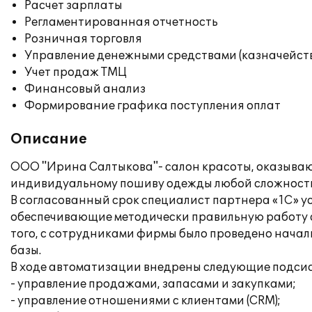
Расчет зарплаты
Регламентированная отчетность
Розничная торговля
Управление денежными средствами (казначейст
Учет продаж ТМЦ
Финансовый анализ
Формирование графика поступления оплат
Описание
ООО "Ирина Салтыкова"- салон красоты, оказываю
индивидуальному пошиву одежды любой сложности,
В согласованный срок специалист партнера «1С» у
обеспечивающие методически правильную работу с
того, с сотрудниками фирмы было проведено нача
базы.
В ходе автоматизации внедрены следующие подси
- управление продажами, запасами и закупками;
- управление отношениями с клиентами (CRM);