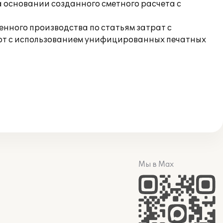
а основании созданного сметного расчета с
енного производства по статьям затрат с
бот с использованием унифицированных печатных
Мы в Max