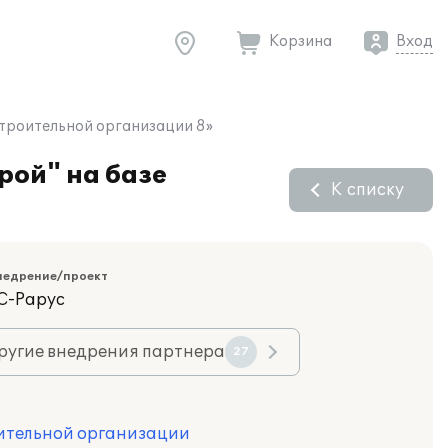
Корзина
Вход
строительной организации 8»
рой" на базе
К списку
недрение/проект
С-Рарус
ругие внедрения партнера
27
оительной организации