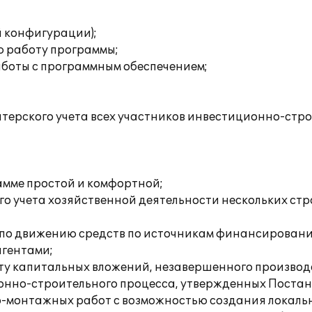
:
й конфигурации);
ю работу программы;
аботы с программным обеспечением;
ерского учета всех участников инвестиционно-строи
амме простой и комфортной;
ого учета хозяйственной деятельности нескольких 
 по движению средств по источникам финансирования
агентами;
ету капитальных вложений, незавершенного производс
онно-строительного процесса, утвержденных Постан
-монтажных работ с возможностью создания локальн