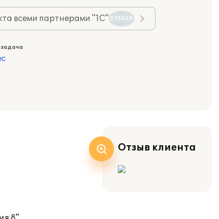
та всеми партнерами "1С"
575825
 задача
ес
Отзыв клиента
я 8".