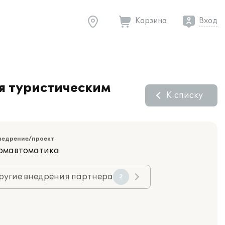
Корзина
Вход
я туристическим
К списку
недрение/проект
ромавтоматика
ругие внедрения партнера
2