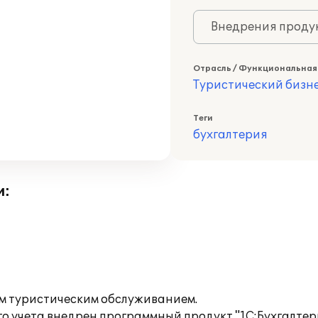
Внедрения продук
Отрасль / Функциональная
Туристический бизн
Теги
бухгалтерия
и:
м туристическим обслуживанием.
о учета внедрен программный продукт "1С:Бухгалтери