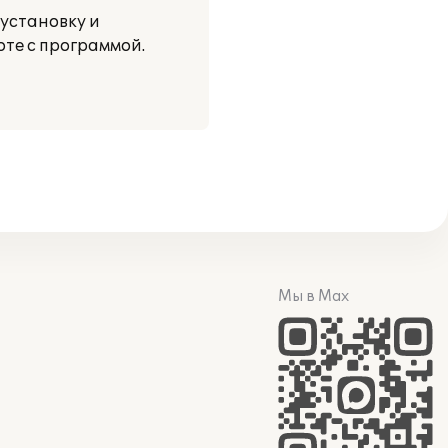
установку и
те с программой.
Мы в Max