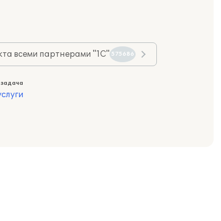
та всеми партнерами "1С"
575686
 задача
слуги