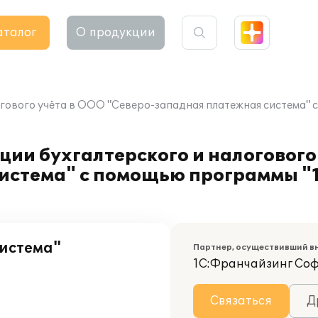
аталог
О продукции
гового учёта в ООО "Северо-западная платежная система" с
ии бухгалтерского и налогового
истема" с помощью программы "1
истема"
Партнер, осуществивший в
1С:Франчайзинг Со
Связаться
Д