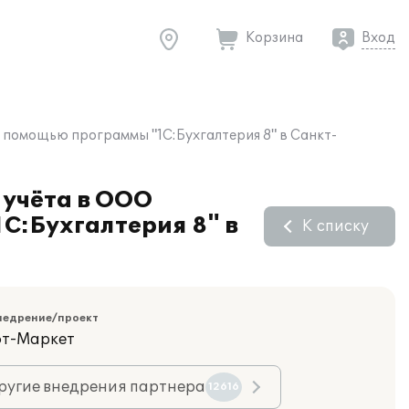
Корзина
Вход
 помощью программы "1С:Бухгалтерия 8" в Санкт-
 учёта в ООО
С:Бухгалтерия 8" в
К списку
недрение/проект
фт-Маркет
ругие внедрения партнера
12616