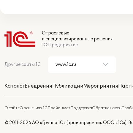
Отраслевые
и специализированные решения
1С:Предприятие
Другие сайты 1С
Каталог
Внедрения
Публикации
Мероприятия
Парт
О сайте
О решениях 1С
Прайс-лист
Поддержка
Обратная связь
Сообщ
© 2011-2026 АО «Группа 1С» (правопреемник ООО «1С»). 