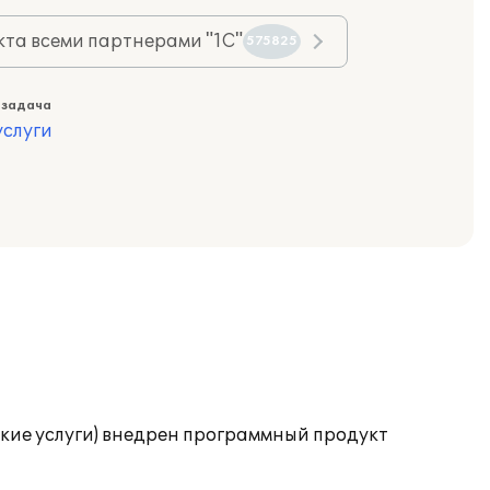
та всеми партнерами "1С"
575825
 задача
слуги
ские услуги) внедрен программный продукт