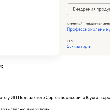
Внедрения продук
Отрасль / Функциональная
Профессиональные у
Теги
бухгалтерия
и:
чета у ИП Подвального Сергея Борисовича (бухгалтер
вать следующие задачи: