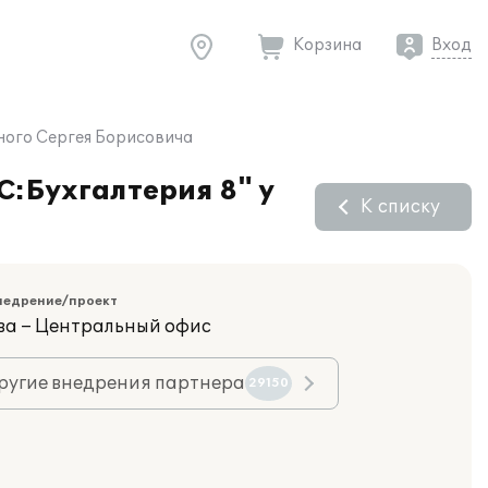
Корзина
Вход
ьного Сергея Борисовича
С:Бухгалтерия 8" у
К списку
недрение/проект
ва – Центральный офис
ругие внедрения партнера
29150