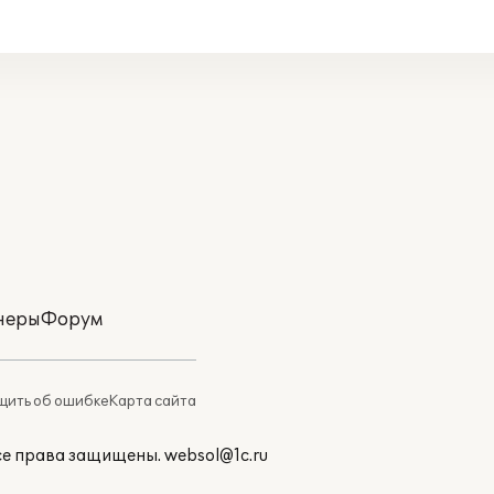
неры
Форум
ить об ошибке
Карта сайта
Все права защищены.
websol@1c.ru