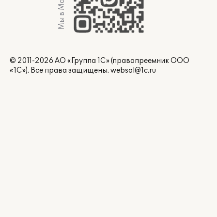
Мы в Max
© 2011-2026 АО «Группа 1С» (правопреемник ООО
«1С»). Все права защищены.
websol@1c.ru