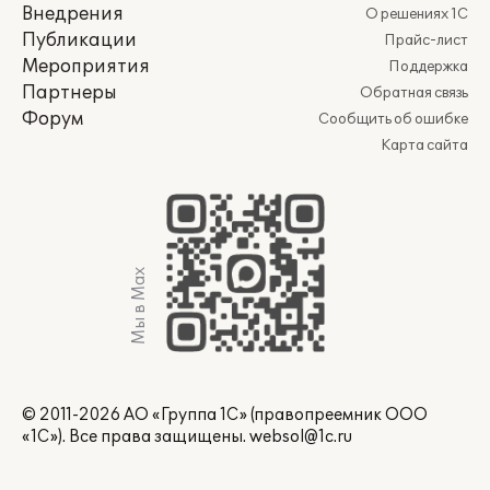
Внедрения
О решениях 1С
Публикации
Прайс-лист
Мероприятия
Поддержка
Партнеры
Обратная связь
Форум
Сообщить об ошибке
Карта сайта
Мы в Max
© 2011-2026 АО «Группа 1С» (правопреемник ООО
«1С»). Все права защищены.
websol@1c.ru