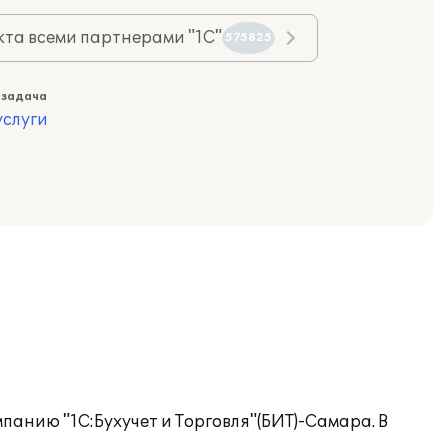
та всеми партнерами "1С"
575825
 задача
слуги
анию "1С:Бухучет и Торговля"(БИТ)-Самара. В