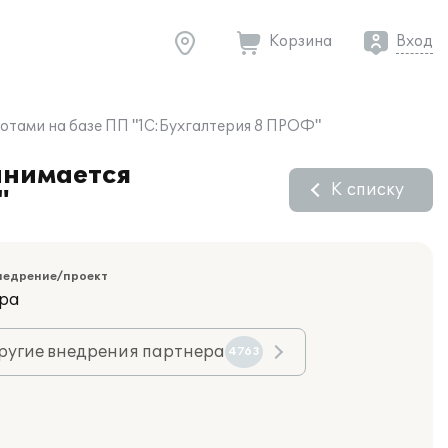
Корзина
Вход
отами на базе ПП "1C:Бухгалтерия 8 ПРОФ"
анимается
К списку
"
недрение/проект
ара
ругие внедрения партнера
4763