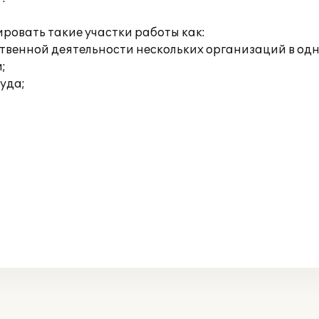
ровать такие участки работы как:
яйственной деятельности нескольких организаций в о
;
руда;