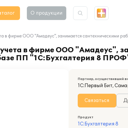
аталог
О продукции
та в фирме ООО "Амадеус", занимается сантехническими раб
учета в фирме ООО "Амадеус", з
базе ПП "1C:Бухгалтерия 8 ПРОФ
Партнер, осуществивший в
1С:Первый Бит, Сам
Связаться
Д
Продукт
1С:Бухгалтерия 8