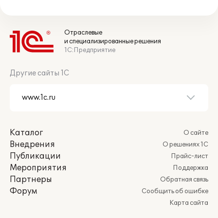
Отраслевые
и специализированные решения
1С:Предприятие
Другие сайты 1С
Каталог
О сайте
Внедрения
О решениях 1С
Публикации
Прайс-лист
Мероприятия
Поддержка
Партнеры
Обратная связь
Форум
Сообщить об ошибке
Карта сайта