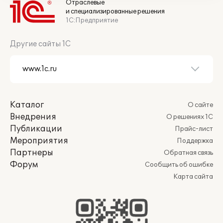
Отраслевые
и специализированные решения
1С:Предприятие
Другие сайты 1С
Каталог
О сайте
Внедрения
О решениях 1С
Публикации
Прайс-лист
Мероприятия
Поддержка
Партнеры
Обратная связь
Форум
Сообщить об ошибке
Карта сайта