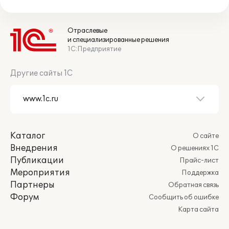
Отраслевые
и специализированные решения
1С:Предприятие
Другие сайты 1С
Каталог
О сайте
Внедрения
О решениях 1С
Публикации
Прайс-лист
Мероприятия
Поддержка
Партнеры
Обратная связь
Форум
Сообщить об ошибке
Карта сайта