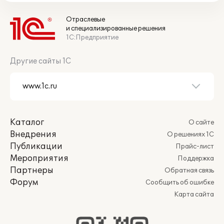
Отраслевые
и специализированные решения
1С:Предприятие
Другие сайты 1С
Каталог
О сайте
Внедрения
О решениях 1С
Публикации
Прайс-лист
Мероприятия
Поддержка
Партнеры
Обратная связь
Форум
Сообщить об ошибке
Карта сайта