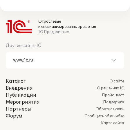
Отраслевые
и специализированные решения
1С:Предприятие
Другие сайты 1С
Каталог
О сайте
Внедрения
О решениях 1С
Публикации
Прайс-лист
Мероприятия
Поддержка
Партнеры
Обратная связь
Форум
Сообщить об ошибке
Карта сайта