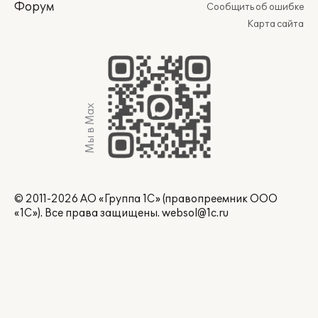
Форум
Сообщить об ошибке
Карта сайта
Мы в Max
© 2011-2026 АО «Группа 1С» (правопреемник ООО
«1С»). Все права защищены.
websol@1c.ru