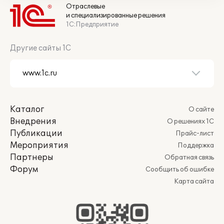
Отраслевые
и специализированные решения
1С:Предприятие
Другие сайты 1С
Каталог
О сайте
Внедрения
О решениях 1С
Публикации
Прайс-лист
Мероприятия
Поддержка
Партнеры
Обратная связь
Форум
Сообщить об ошибке
Карта сайта