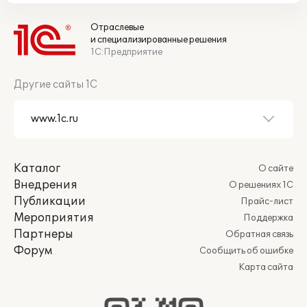
Отраслевые
и специализированные решения
1С:Предприятие
Другие сайты 1С
Каталог
О сайте
Внедрения
О решениях 1С
Публикации
Прайс-лист
Мероприятия
Поддержка
Партнеры
Обратная связь
Форум
Сообщить об ошибке
Карта сайта