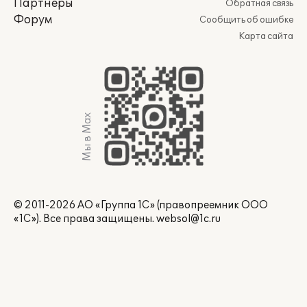
Партнеры
Обратная связь
Форум
Сообщить об ошибке
Карта сайта
Мы в Max
© 2011-2026 АО «Группа 1С» (правопреемник ООО
«1С»). Все права защищены.
websol@1c.ru