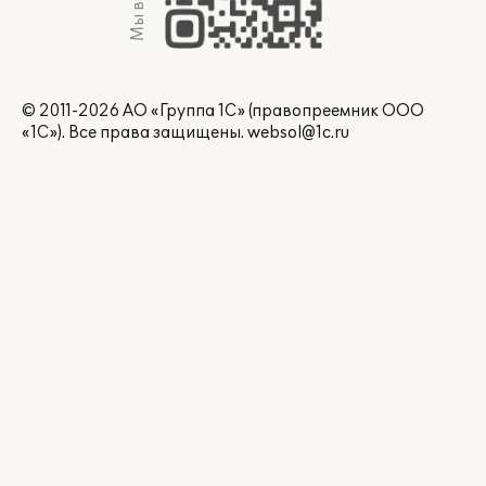
Мы в Max
© 2011-2026 АО «Группа 1С» (правопреемник ООО
«1С»). Все права защищены.
websol@1c.ru