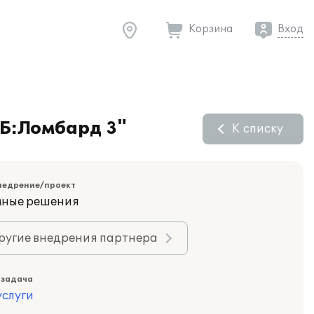
Корзина
Вход
Б:Ломбард 3"
К списку
недрение/проект
ные решения
ругие внедрения партнера
 задача
слуги