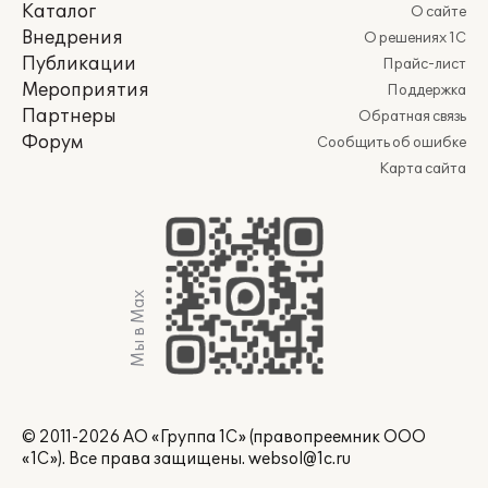
Каталог
О сайте
Внедрения
О решениях 1С
Публикации
Прайс-лист
Мероприятия
Поддержка
Партнеры
Обратная связь
Форум
Сообщить об ошибке
Карта сайта
Мы в Max
© 2011-2026 АО «Группа 1С» (правопреемник ООО
«1С»). Все права защищены.
websol@1c.ru