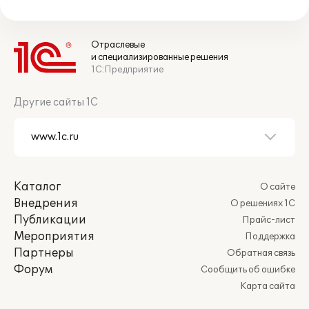
Отраслевые
и специализированные решения
1С:Предприятие
Другие сайты 1С
Каталог
О сайте
Внедрения
О решениях 1С
Публикации
Прайс-лист
Мероприятия
Поддержка
Партнеры
Обратная связь
Форум
Сообщить об ошибке
Карта сайта