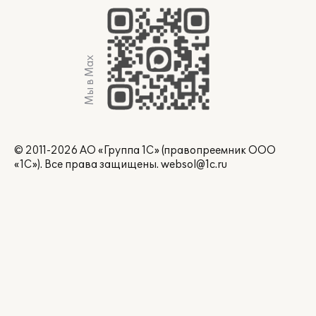
Мы в Max
© 2011-2026 АО «Группа 1С» (правопреемник ООО
«1С»). Все права защищены.
websol@1c.ru