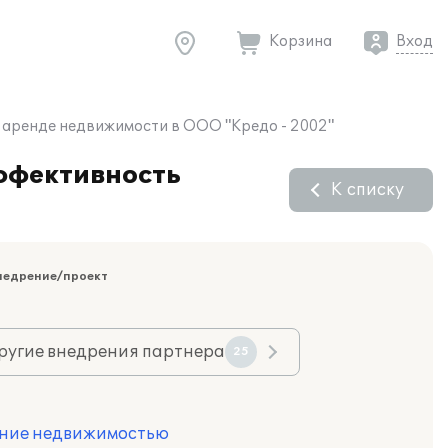
Корзина
Вход
 аренде недвижимости в ООО "Кредо - 2002"
ффективность
К списку
недрение/проект
ругие внедрения партнера
25
ение недвижимостью