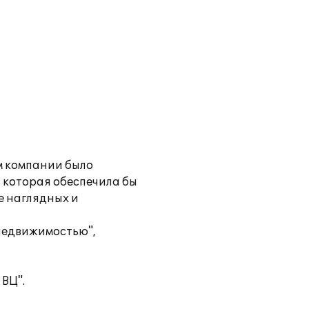
м компании было
 которая обеспечила бы
е наглядных и
 недвижимостью",
ВЦ".