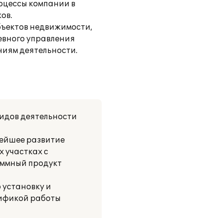
оцессы компании в
ов.
бъектов недвижимости,
евного управления
ниям деятельности.
видов деятельности
нейшее развитие
х участках с
аммный продукт
 установку и
цификой работы