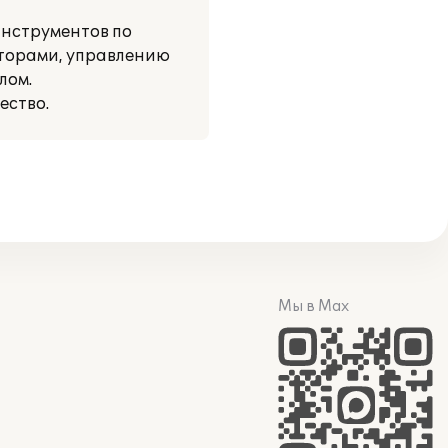
инструментов по
аторами, управлению
лом.
ество.
Мы в Max