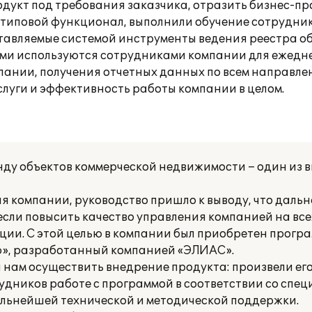
дукт под требования заказчика, отразить бизнес-пр
типовой функционал, выполнили обучение сотрудник
ставляемые системой инструменты ведения реестра о
ми используются сотрудниками компании для ежедн
мпании, получения отчетных данных по всем направле
слуги и эффективность работы компании в целом.
нду объектов коммерческой недвижимости – один из 
я компании, руководство пришло к выводу, что даль
сли повысить качество управления компанией на все
ии. С этой целью в компании был приобретен прогр
ю», разработанный компанией «ЭЛИАС».
ам осуществить внедрение продукта: произвели его
удников работе с программой в соответствии со спе
льнейшей технической и методической поддержки.