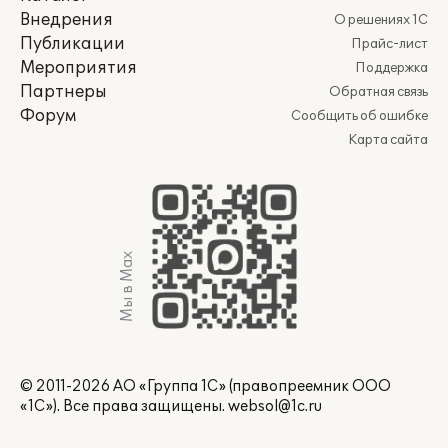
Внедрения
О решениях 1С
Публикации
Прайс-лист
Мероприятия
Поддержка
Партнеры
Обратная связь
Форум
Сообщить об ошибке
Карта сайта
Мы в Max
© 2011-2026 АО «Группа 1С» (правопреемник ООО
«1С»). Все права защищены.
websol@1c.ru