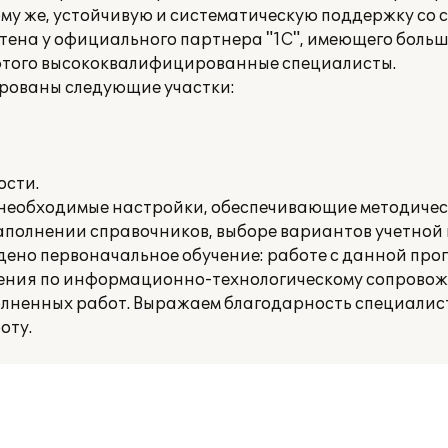
му же, устойчивую и систематическую поддержку со
тена у официального партнера "1С", имеющего боль
я этого высококвалифицированные специалисты.
ированы следующие участки:
ости.
 необходимые настройки, обеспечивающие методиче
заполнении справочников, выборе вариантов учетной 
дено первоначальное обучение: работе с данной про
нения по информационно-технологическому сопрово
лненных работ. Выражаем благодарность специалист
оту.