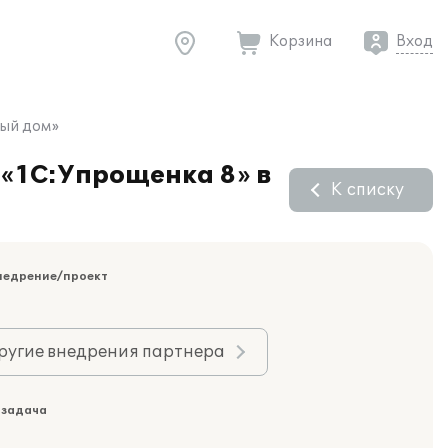
Корзина
Вход
вый дом»
 «1С:Упрощенка 8» в
К списку
недрение/проект
ругие внедрения партнера
 задача