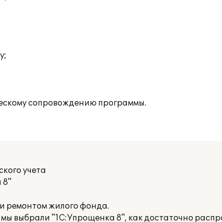
у;
ескому сопровождению программы.
ского учета
 8"
и ремонтом жилого фонда.
 мы выбрали "1С:Упрощенка 8", как достаточно расп