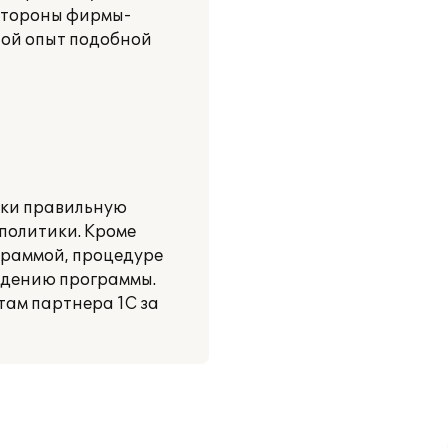
 стороны фирмы-
шой опыт подобной
ски правильную
политики. Кроме
граммой, процедуре
ждению программы.
ам партнера 1С за