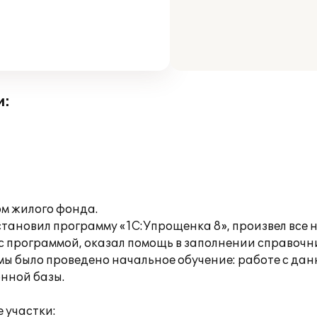
и:
м жилого фонда.
становил программу «1С:Упрощенка 8», произвел все
 программой, оказал помощь в заполнении справочн
мы было проведено начальное обучение: работе с да
нной базы.
 участки: