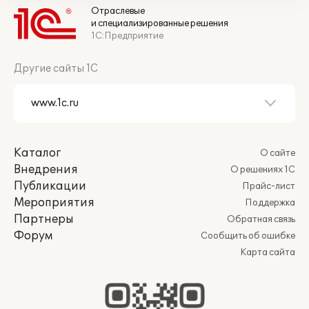
Отраслевые
и специализированные решения
1С:Предприятие
Другие сайты 1С
Каталог
О сайте
Внедрения
О решениях 1С
Публикации
Прайс-лист
Мероприятия
Поддержка
Партнеры
Обратная связь
Форум
Сообщить об ошибке
Карта сайта