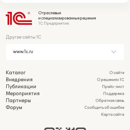
Отраслевые
и специализированные решения
1С:Предприятие
Другие сайты 1С
Каталог
О сайте
Внедрения
О решениях 1С
Публикации
Прайс-лист
Мероприятия
Поддержка
Партнеры
Обратная связь
Форум
Сообщить об ошибке
Карта сайта