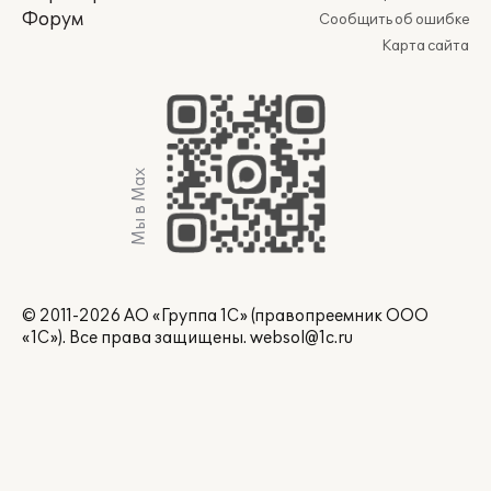
Форум
Сообщить об ошибке
Карта сайта
Мы в Max
© 2011-2026 АО «Группа 1С» (правопреемник ООО
«1С»). Все права защищены.
websol@1c.ru