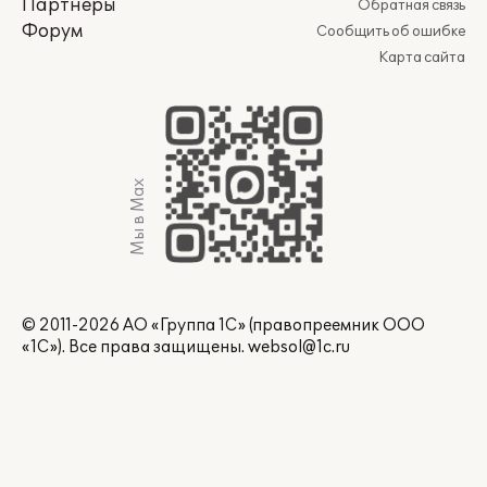
Партнеры
Обратная связь
Форум
Сообщить об ошибке
Карта сайта
Мы в Max
© 2011-2026 АО «Группа 1С» (правопреемник ООО
«1С»). Все права защищены.
websol@1c.ru