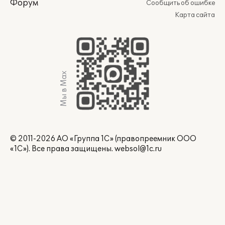
Форум
Сообщить об ошибке
Карта сайта
Мы в Max
© 2011-2026 АО «Группа 1С» (правопреемник ООО
«1С»). Все права защищены.
websol@1c.ru